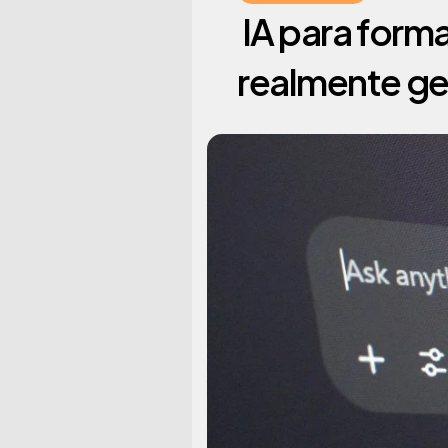
 IA para formadores y creadores - Las 3 palancas que 
realmente ge