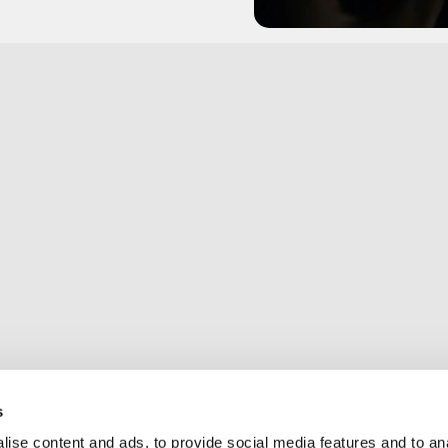
 creadores de contenido, coaches y empresarios en línea.
e
Comparación
Apoyo
Resumen
Centro de ayuda
Stripe
Contacto
Lemmonsqueeze
Blog
Paddle
Boletín interno d
Whop
Cancelar suscripc
ty
Ablefy
Rescindir el contr
y
Impulso
Comunidad
s
Descargar aplicac
ise content and ads, to provide social media features and to an