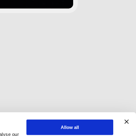
Otros
Aviso Legal
Protección de datos
Términos y condiciones
e COPE
Portal para denunciantes
Nuevo
ión
Declaración de accesibilidad
ato
Índice Fiscal
Vendor Revenue Audit
Blog
Allow all
ión
Gana recomendando CopeCart
Derecho de desistimiento
alyse our