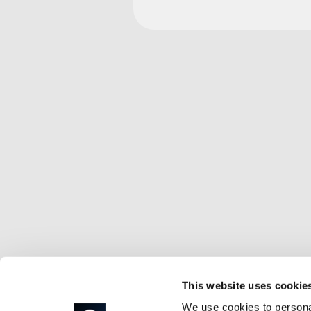
La plataforma todo en uno para
Inicio
CopeUnivers
Funcionalidades
CopeCart
Integraciones
CopeCart Pro
Beneficios
CopeTicket
Reseñas
CopeTrack
Scaling Awards
CopeMember
Testimonials
CopeCommuni
Carrera
CopeAcadem
Contratación
This website uses cookie
We use cookies to personal