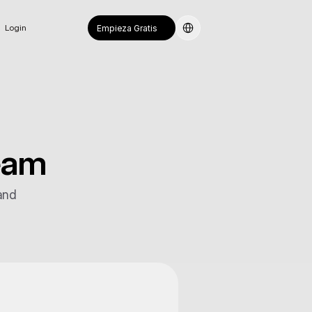
Select Language
Login
Empieza Gratis
team
nd 