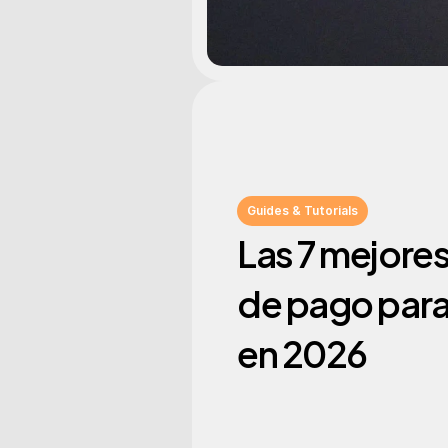
Guides & Tutorials
Las 7 mejores
de pago para
en 2026 