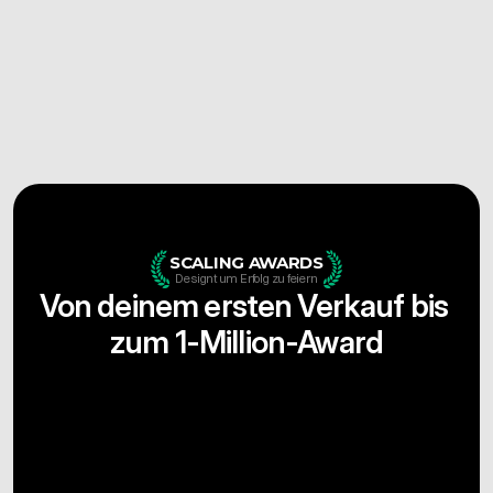
Persönliches Onboarding
Unser Customer-Success-Team setzt sich mit dir zusammen 
und richtet deinen Account so ein, wie er für dein Business 
funktioniert.
Stressfreie Migration
Wöchentliche Live-Webinare
Account-Manager
Support, der wirklich hilft
SCALING AWARDS
Designt um Erfolg zu feiern
Von deinem ersten Verkauf bis 
zum 1-Million-Award