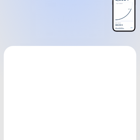
469% mehr Umsatz
So wachsen unsere Top-Anbieter über 3 Jahre mit 
CopeCart
Jetzt kostenlos starten