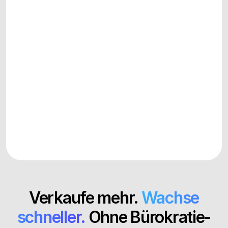
Spare 6 Stunden/Woche
Automatische Steuer-Compliance ohne manuellen 
Aufwand
Jetzt kostenlos starten
Ab 20K€ monatlich
Persönlicher Account Manager, der proaktiv 
mitdenkt
Support kontaktieren
So funktioniert CopeCart
Verkaufe mehr.
Wachse
schneller.
Ohne Bürokratie-