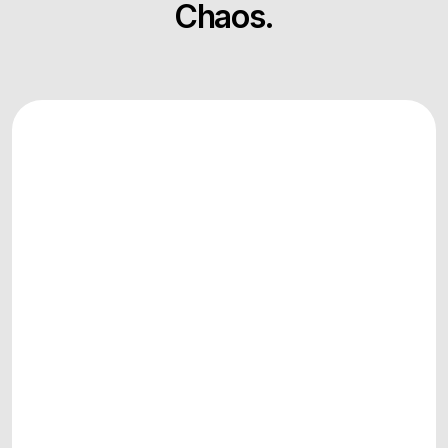
Chaos.
Apple Pay
Visum
Google Pay
You
PayPal
American Express