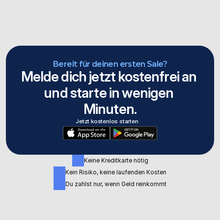
Funktioniert CopeCart auch für den Verkauf in die 
USA?
Brauche ich ein Gewerbe oder kann ich auch als 
Privatperson verkaufen?
Bereit für deinen ersten Sale?
Melde dich jetzt kostenfrei an 
und starte in wenigen 
Was ist der Unterschied zwischen CopeCart 
Standard und CopeCart Pro?
Minuten.
Jetzt kostenlos starten
Keine Kreditkarte nötig
Kein Risiko, keine laufenden Kosten
Du zahlst nur, wenn Geld reinkommt