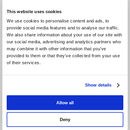
This website uses cookies
Order Bumps, Upsells & One-Time-
We use cookies to personalise content and ads, to
Offers
provide social media features and to analyse our traffic.
We also share information about your use of our site with
our social media, advertising and analytics partners who
may combine it with other information that you’ve
provided to them or that they’ve collected from your use
of their services.
Show details
Steigere deinen durchschnittlichen Bestellwert mit 
intelligenten Zusatzangeboten während und nach dem 
Kaufprozess - ohne zusätzlichen Marketingaufwand.
Allow all
Deny