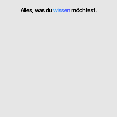
Alles, was du
wissen
möchtest.
Was kostet CopeCart?
Was bedeutet "Merchant of Record" konkret für 
mich?
Muss ich mich um Steuern und Rechnungen 
kümmern?