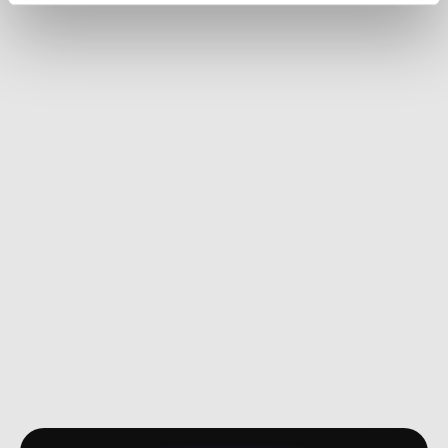
One-Click-Shop
Verkaufe alle deine Produkte in deinem eigenen 
Online-Shop. Einfach erstellen, anpassen und sofort 
starten. Ohne Programmierkenntnisse.
Abonnement
49,50 €
vor 30 Minuten
Abonnement
49,50 €
vor 15 Minuten
Abonnement
49,50 €
vor 1 Minute
Wiederkehrende Einnahmen